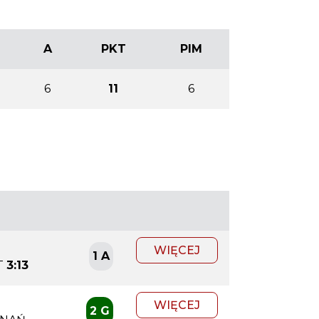
A
PKT
PIM
6
11
6
WIĘCEJ
1 A
T
3:13
WIĘCEJ
2 G