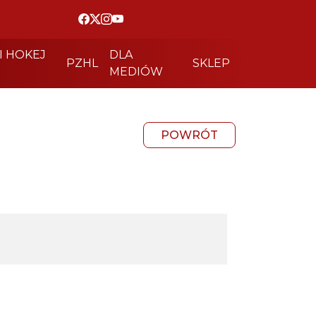
I HOKEJ
DLA
PZHL
SKLEP
MEDIÓW
POWRÓT