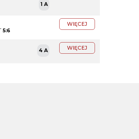
1 A
WIĘCEJ
T
5:6
WIĘCEJ
4 A