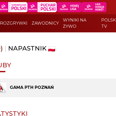
WYNIKI NA
POLSK
ROZGRYWKI
ZAWODNICY
ŻYWO
TV
)
|
NAPASTNIK
UBY
GAMA PTH POZNAŃ
ATYSTYKI