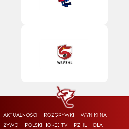
AKTUALNOŚCI
ROZGRYWKI
WYNIKI NA
ŻYWO
POLSKI HOKEJ TV
PZHL
DLA