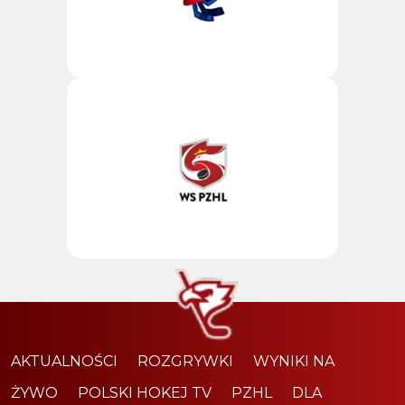
AKTUALNOŚCI
ROZGRYWKI
WYNIKI NA
ŻYWO
POLSKI HOKEJ TV
PZHL
DLA