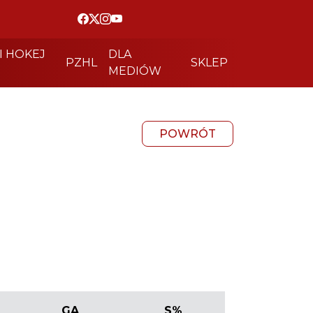
I HOKEJ
DLA
PZHL
SKLEP
MEDIÓW
POWRÓT
GA
S%