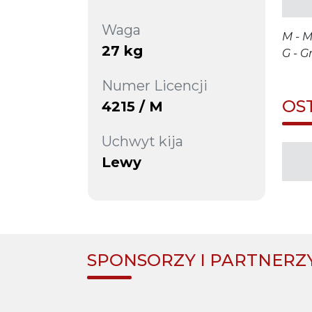
Waga
M - M
27 kg
G - G
Numer Licencji
OS
4215 / M
Uchwyt kija
Lewy
SPONSORZY I PARTNERZ