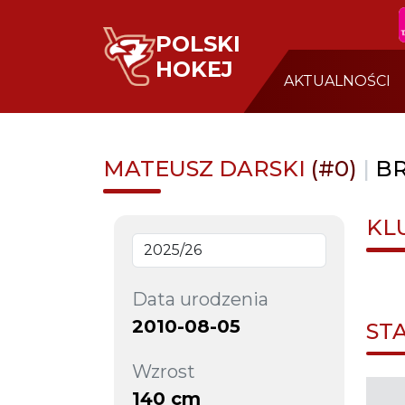
POLSKI
HOKEJ
AKTUALNOŚCI
MATEUSZ DARSKI
(#0)
|
B
KL
Data urodzenia
2010-08-05
ST
Wzrost
140 cm