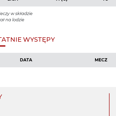
eczy w składzie
rał na lodzie
TATNIE WYSTĘPY
DATA
MECZ
Y