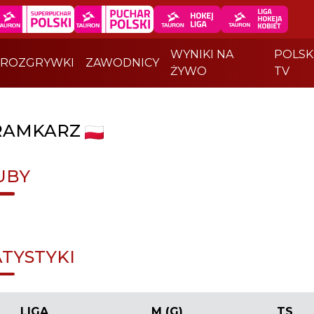
WYNIKI NA
POLSK
ROZGRYWKI
ZAWODNICY
ŻYWO
TV
RAMKARZ
UBY
ATYSTYKI
LIGA
M (G)
TS