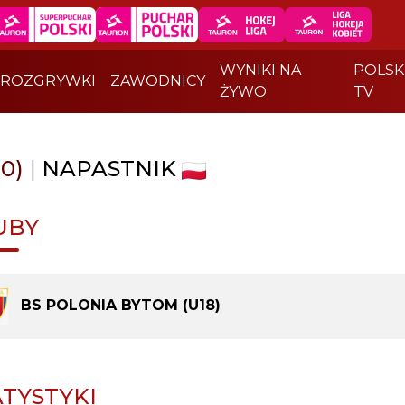
WYNIKI NA
POLSK
ROZGRYWKI
ZAWODNICY
ŻYWO
TV
#0)
|
NAPASTNIK
UBY
BS POLONIA BYTOM (U18)
ATYSTYKI