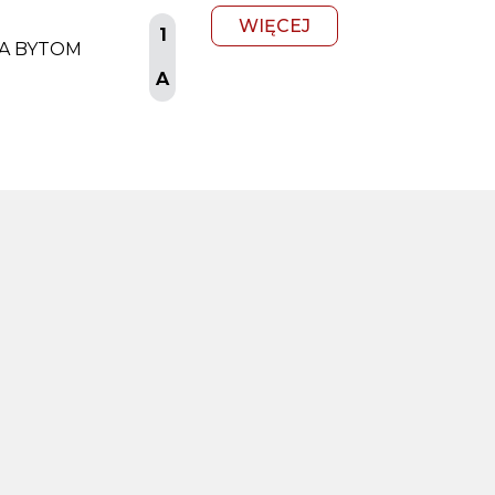
WIĘCEJ
1
IA BYTOM
A