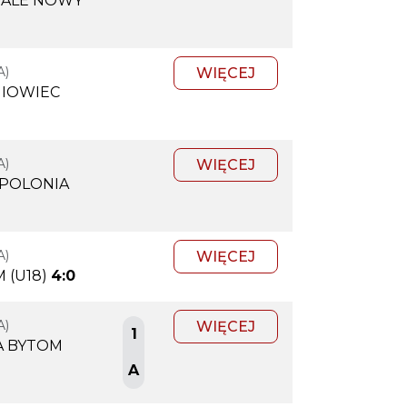
ALE NOWY
A)
WIĘCEJ
NIOWIEC
A)
WIĘCEJ
 POLONIA
A)
WIĘCEJ
 (U18)
4:0
A)
WIĘCEJ
1
A BYTOM
A