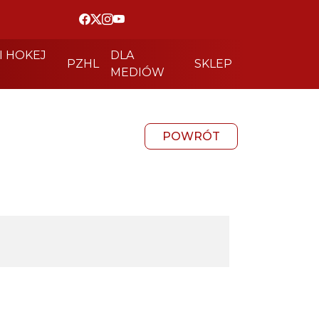
I HOKEJ
DLA
PZHL
SKLEP
MEDIÓW
POWRÓT