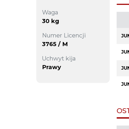
Waga
30 kg
Numer Licencji
JU
3765 / M
JU
Uchwyt kija
Prawy
JU
JU
OS