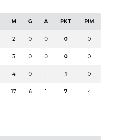
M
G
A
PKT
PIM
2
0
0
0
0
3
0
0
0
0
4
0
1
1
0
17
6
1
7
4