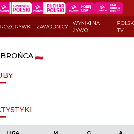
WYNIKI NA
POLSK
ROZGRYWKI
ZAWODNICY
ŻYWO
TV
BROŃCA
UBY
ATYSTYKI
LIGA
M
G
A