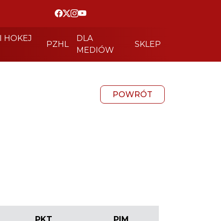
I HOKEJ
DLA
PZHL
SKLEP
MEDIÓW
POWRÓT
PKT
PIM