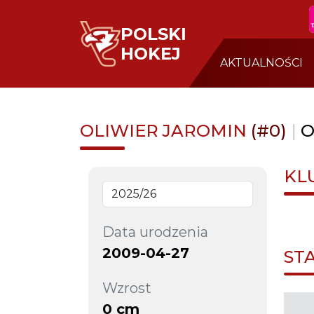
POLSKI
HOKEJ
AKTUALNOŚCI
OLIWIER JAROMIN
(#0)
|
O
KL
Data urodzenia
2009-04-27
ST
Wzrost
0 cm