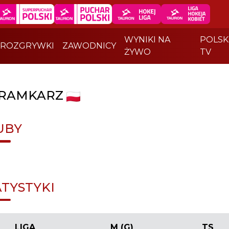
WYNIKI NA
POLSK
ROZGRYWKI
ZAWODNICY
ŻYWO
TV
RAMKARZ
UBY
ATYSTYKI
LIGA
M (G)
TS