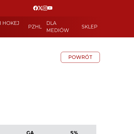
I HOKEJ
DLA
PZHL
SKLEP
MEDIÓW
POWRÓT
GA
S%