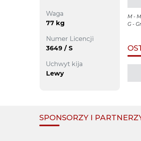
Waga
M - M
77 kg
G - G
Numer Licencji
OS
3649 / S
Uchwyt kija
Lewy
SPONSORZY I PARTNERZ