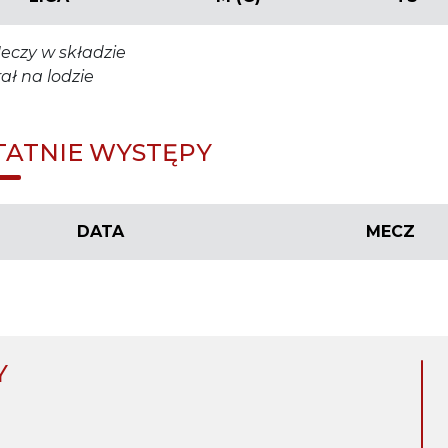
eczy w składzie
rał na lodzie
TATNIE WYSTĘPY
DATA
MECZ
Y