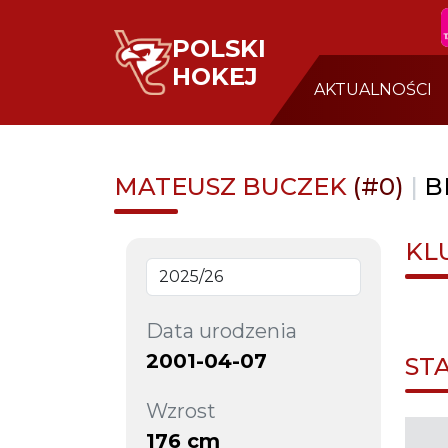
POLSKI
HOKEJ
AKTUALNOŚCI
MATEUSZ BUCZEK
(#0)
|
B
KL
Data urodzenia
2001-04-07
ST
Wzrost
176 cm