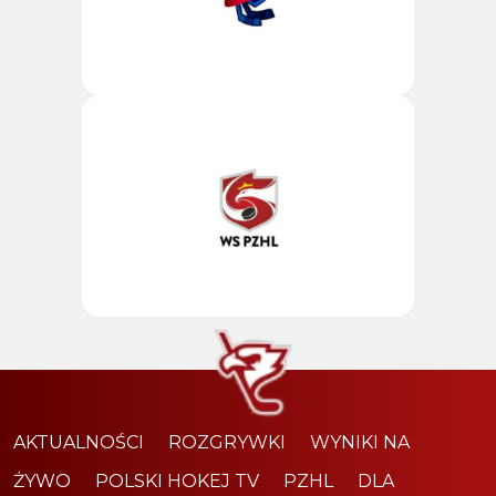
AKTUALNOŚCI
ROZGRYWKI
WYNIKI NA
ŻYWO
POLSKI HOKEJ TV
PZHL
DLA