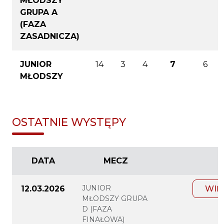
MŁODSZY
GRUPA A
(FAZA
ZASADNICZA)
JUNIOR
14
3
4
7
6
MŁODSZY
OSTATNIE WYSTĘPY
DATA
MECZ
JUNIOR
12.03.2026
WIĘ
MŁODSZY GRUPA
D (FAZA
FINAŁOWA)