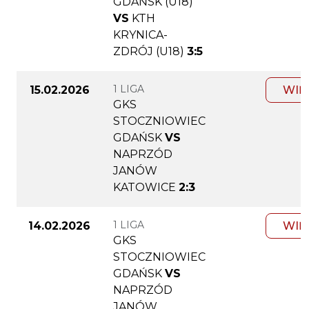
GDAŃSK (U18)
VS
KTH
KRYNICA-
ZDRÓJ (U18)
3:5
1 LIGA
15.02.2026
WIĘ
GKS
STOCZNIOWIEC
GDAŃSK
VS
NAPRZÓD
JANÓW
KATOWICE
2:3
1 LIGA
14.02.2026
WIĘ
GKS
STOCZNIOWIEC
GDAŃSK
VS
NAPRZÓD
JANÓW