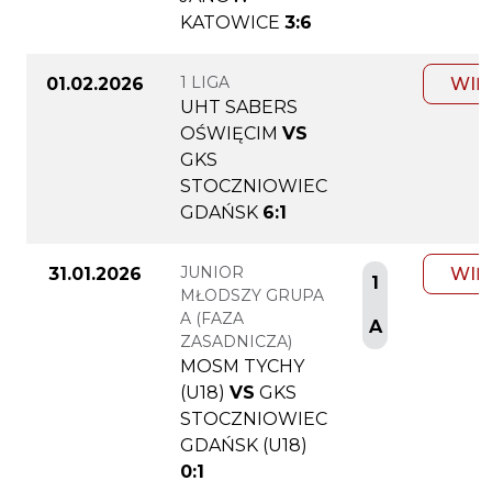
KATOWICE
3:6
1 LIGA
01.02.2026
WIĘ
UHT SABERS
OŚWIĘCIM
VS
GKS
STOCZNIOWIEC
GDAŃSK
6:1
JUNIOR
31.01.2026
WIĘ
1
MŁODSZY GRUPA
A (FAZA
A
ZASADNICZA)
MOSM TYCHY
(U18)
VS
GKS
STOCZNIOWIEC
GDAŃSK (U18)
0:1