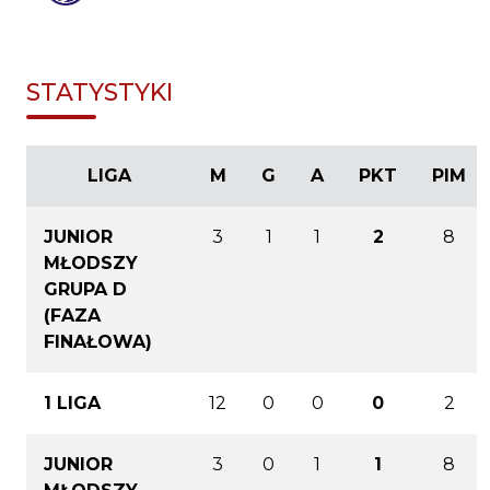
STATYSTYKI
LIGA
M
G
A
PKT
PIM
JUNIOR
3
1
1
2
8
MŁODSZY
GRUPA D
(FAZA
FINAŁOWA)
1 LIGA
12
0
0
0
2
JUNIOR
3
0
1
1
8