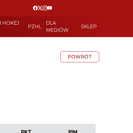
I HOKEJ
DLA
PZHL
SKLEP
MEDIÓW
POWRÓT
PKT
PIM