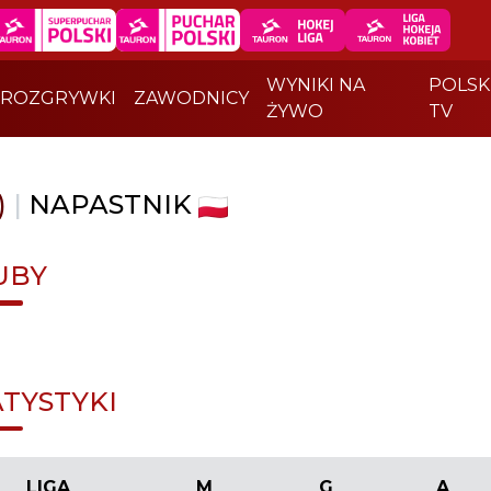
WYNIKI NA
POLSK
ROZGRYWKI
ZAWODNICY
ŻYWO
TV
)
|
NAPASTNIK
UBY
ATYSTYKI
LIGA
M
G
A