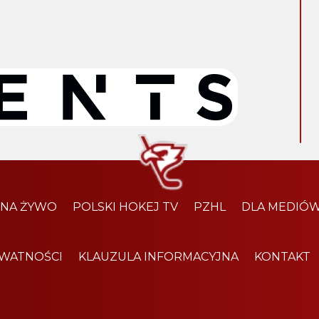
 NA ŻYWO
POLSKI HOKEJ TV
PZHL
DLA MEDIÓ
YWATNOŚCI
KLAUZULA INFORMACYJNA
KONTAKT