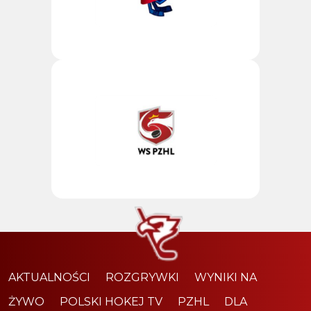
AKTUALNOŚCI
ROZGRYWKI
WYNIKI NA
ŻYWO
POLSKI HOKEJ TV
PZHL
DLA