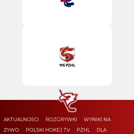
AKTUALNOŚCI
ROZGRYWKI
WYNIKI NA
ŻYWO
POLSKI HOKEJ TV
PZHL
DLA