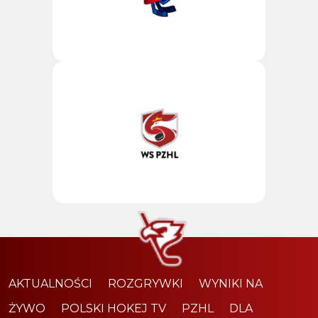
AKTUALNOŚCI
ROZGRYWKI
WYNIKI NA
ŻYWO
POLSKI HOKEJ TV
PZHL
DLA