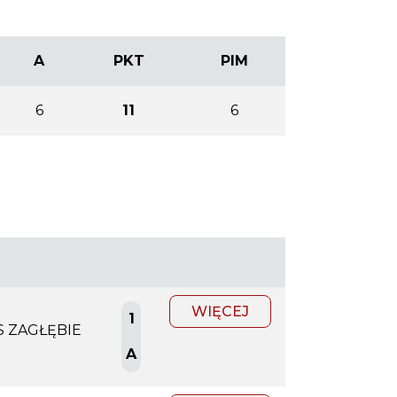
A
PKT
PIM
6
11
6
WIĘCEJ
1
S ZAGŁĘBIE
A