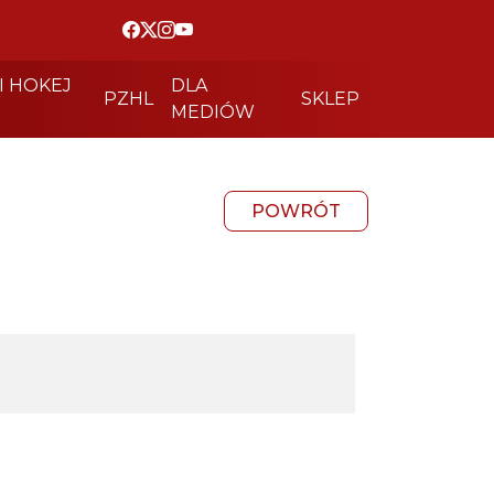
I HOKEJ
DLA
PZHL
SKLEP
MEDIÓW
POWRÓT