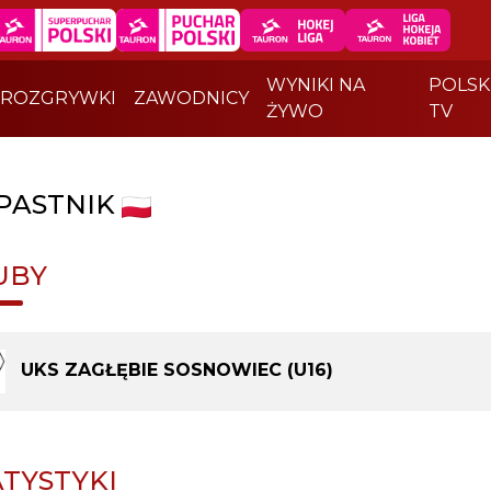
WYNIKI NA
POLSK
ROZGRYWKI
ZAWODNICY
ŻYWO
TV
PASTNIK
UBY
UKS ZAGŁĘBIE SOSNOWIEC (U16)
ATYSTYKI