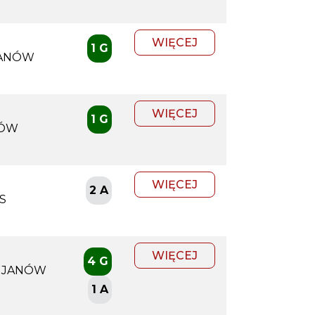
WIĘCEJ
1 G
JANÓW
WIĘCEJ
1 G
NÓW
WIĘCEJ
2 A
S
WIĘCEJ
4 G
 JANÓW
1 A