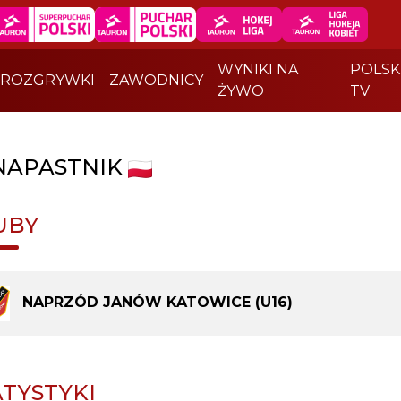
WYNIKI NA
POLSK
ROZGRYWKI
ZAWODNICY
ŻYWO
TV
NAPASTNIK
UBY
NAPRZÓD JANÓW KATOWICE (U16)
ATYSTYKI