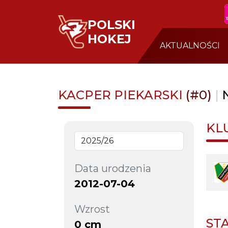
POLSKI
HOKEJ
AKTUALNOŚCI
KACPER PIEKARSKI
(#0)
|
KL
Data urodzenia
2012-07-04
Wzrost
ST
0 cm