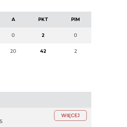
A
PKT
PIM
0
2
0
20
42
2
WIĘCEJ
S