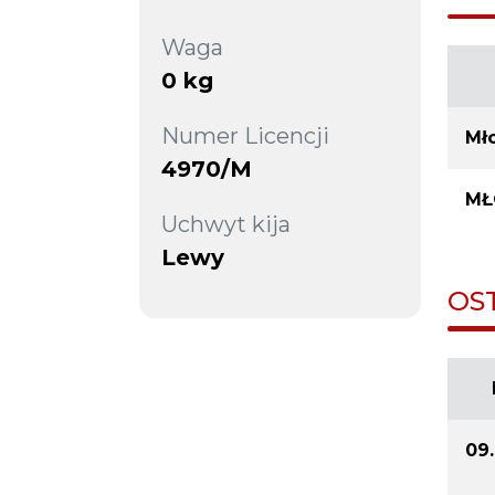
Waga
0 kg
Numer Licencji
Mł
4970/M
MŁ
Uchwyt kija
Lewy
OS
09