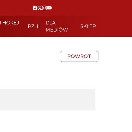
I HOKEJ
DLA
PZHL
SKLEP
MEDIÓW
POWRÓT