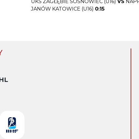
UKS ZAGŁĘBIE SOSNOWIEC (U16)
VS
NAP
JANÓW KATOWICE (U16)
0:15
Y
HL