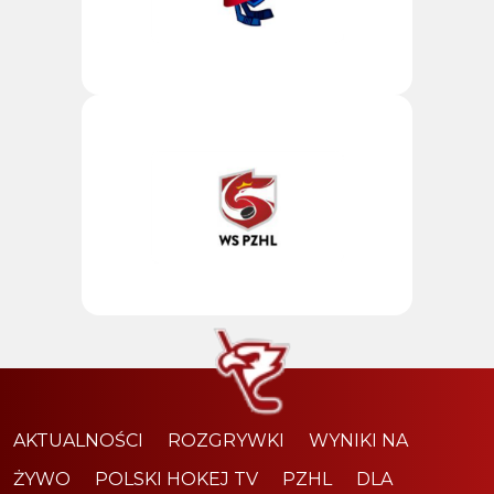
AKTUALNOŚCI
ROZGRYWKI
WYNIKI NA
ŻYWO
POLSKI HOKEJ TV
PZHL
DLA