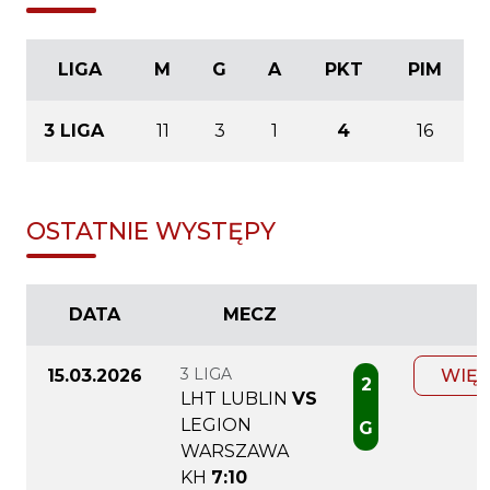
LIGA
M
G
A
PKT
PIM
3 LIGA
11
3
1
4
16
OSTATNIE WYSTĘPY
DATA
MECZ
3 LIGA
15.03.2026
WIĘC
2
LHT LUBLIN
VS
LEGION
G
WARSZAWA
KH
7:10