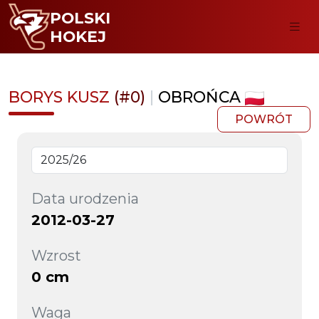
POLSKI
HOKEJ
BORYS KUSZ
(#0)
|
OBROŃCA
POWRÓT
Data urodzenia
2012-03-27
Wzrost
0 cm
Waga