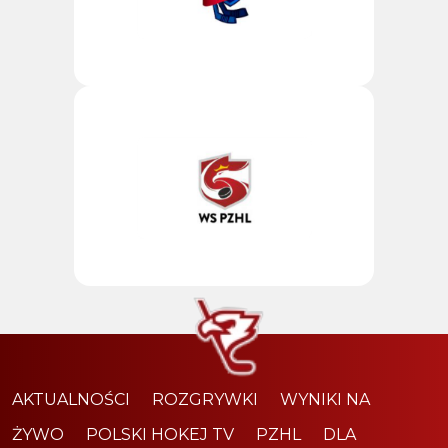
AKTUALNOŚCI
ROZGRYWKI
WYNIKI NA
ŻYWO
POLSKI HOKEJ TV
PZHL
DLA