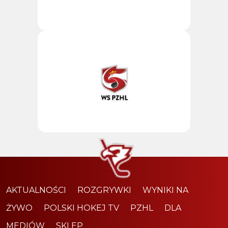
AKTUALNOŚCI
ROZGRYWKI
WYNIKI NA
ŻYWO
POLSKI HOKEJ TV
PZHL
DLA
MEDIÓW
SKLEP