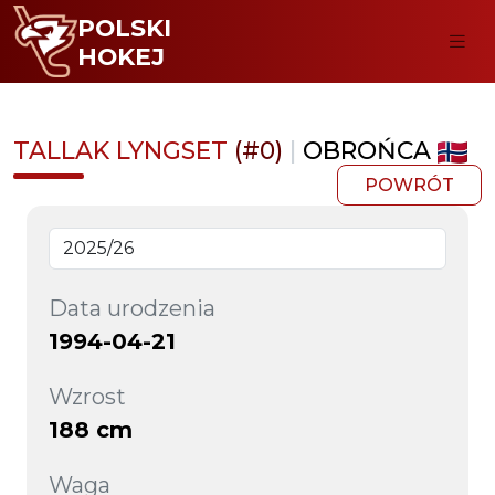
POLSKI
HOKEJ
TALLAK LYNGSET
(#0)
|
OBROŃCA
POWRÓT
Data urodzenia
1994-04-21
Wzrost
188 cm
Waga