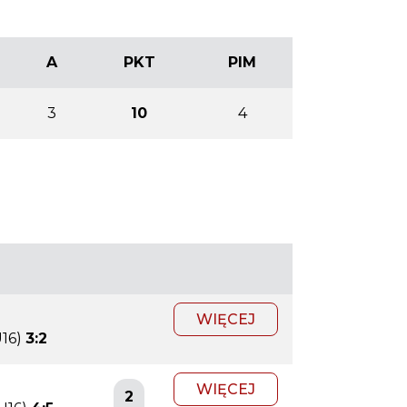
A
PKT
PIM
3
10
4
WIĘCEJ
16)
3:2
WIĘCEJ
2