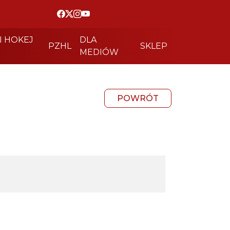
I HOKEJ
DLA
PZHL
SKLEP
MEDIÓW
POWRÓT