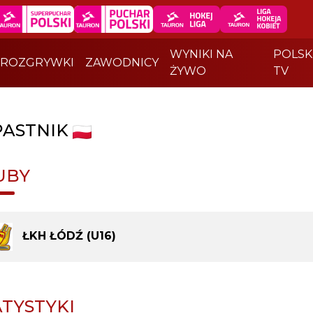
WYNIKI NA
POLSK
ROZGRYWKI
ZAWODNICY
ŻYWO
TV
ASTNIK
UBY
ŁKH ŁÓDŹ (U16)
ATYSTYKI