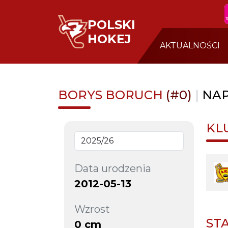
POLSKI
HOKEJ
AKTUALNOŚCI
BORYS BORUCH
(#0)
|
NAP
KL
Data urodzenia
2012-05-13
Wzrost
ST
0 cm