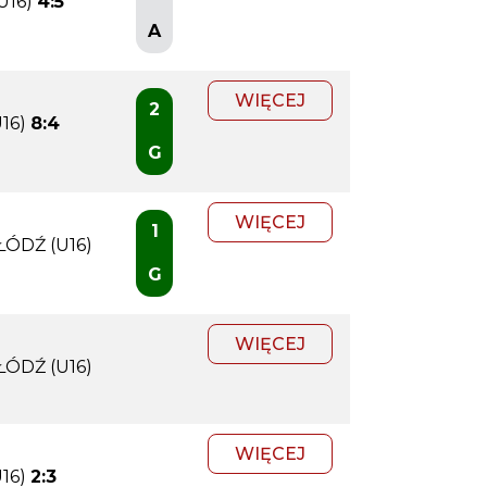
U16)
4:5
A
WIĘCEJ
2
16)
8:4
G
WIĘCEJ
1
ŁÓDŹ (U16)
G
WIĘCEJ
ŁÓDŹ (U16)
WIĘCEJ
16)
2:3