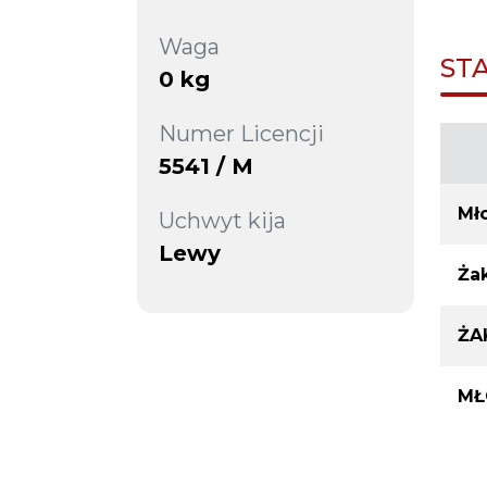
Waga
ST
0 kg
Numer Licencji
5541 / M
Mł
Uchwyt kija
Lewy
Żak
ŻA
MŁ