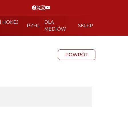
I HOKEJ
DLA
PZHL
SKLEP
MEDIÓW
POWRÓT