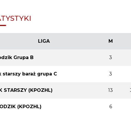
ATYSTYKI
LIGA
M
odzik Grupa B
3
 starszy baraż grupa C
3
K STARSZY (KPOZHL)
13
ODZIK (KPOZHL)
6