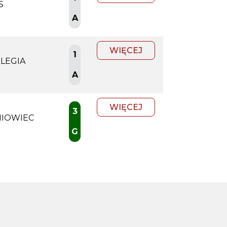
S
A
WIĘCEJ
1
 LEGIA
A
WIĘCEJ
3
NIOWIEC
G