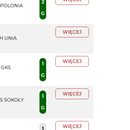
2
 POLONIA
G
WIĘCEJ
H UNIA
WIĘCEJ
1
GKS
G
WIĘCEJ
1
S SOKOŁY
G
WIĘCEJ
1