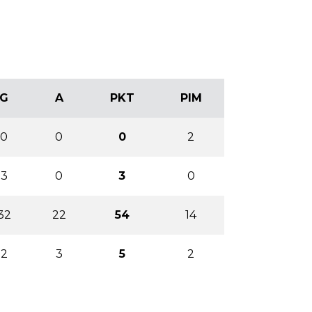
G
A
PKT
PIM
0
0
0
2
3
0
3
0
32
22
54
14
2
3
5
2