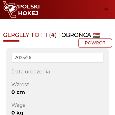
POLSKI
HOKEJ
GERGELY TOTH
(#)
|
OBROŃCA
POWRÓT
Data urodzenia
Wzrost
0 cm
Waga
0 kg