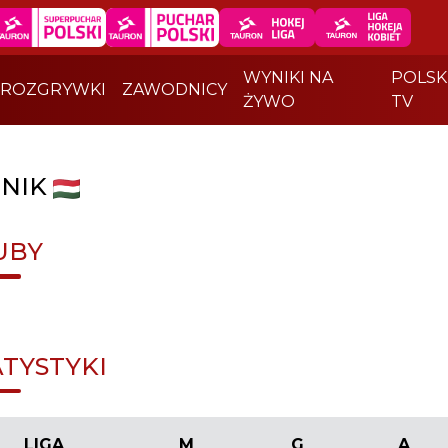
WYNIKI NA
POLSK
ROZGRYWKI
ZAWODNICY
ŻYWO
TV
NIK
UBY
ATYSTYKI
LIGA
M
G
A