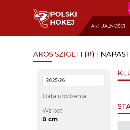
POLSKI
HOKEJ
AKTUALNOŚCI
AKOS SZIGETI
(#)
|
NAPAST
KL
Data urodzenia
ST
Wzrost
0 cm