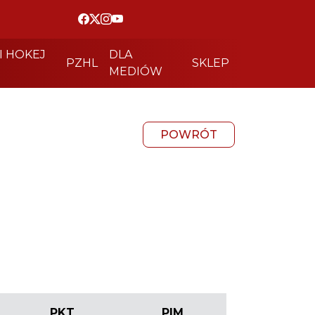
I HOKEJ
DLA
PZHL
SKLEP
MEDIÓW
POWRÓT
PKT
PIM