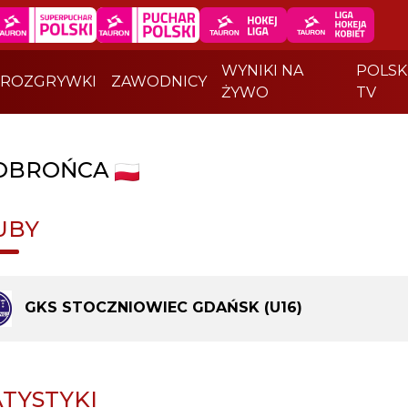
WYNIKI NA
POLSK
ROZGRYWKI
ZAWODNICY
ŻYWO
TV
OBROŃCA
UBY
GKS STOCZNIOWIEC GDAŃSK (U16)
ATYSTYKI