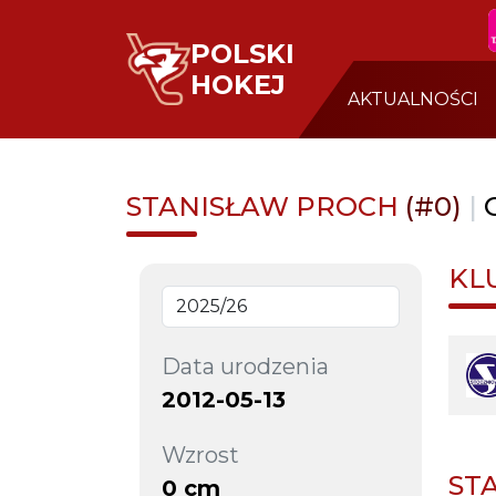
POLSKI
HOKEJ
AKTUALNOŚCI
STANISŁAW PROCH
(#0)
|
KL
Data urodzenia
2012-05-13
Wzrost
ST
0 cm