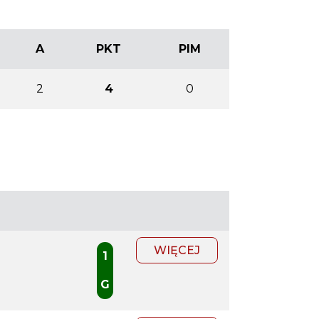
A
PKT
PIM
2
4
0
WIĘCEJ
1
G