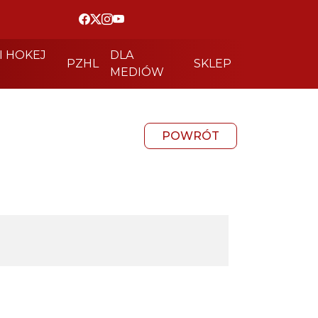
I HOKEJ
DLA
PZHL
SKLEP
MEDIÓW
POWRÓT