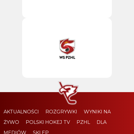
AKTUALNOŚCI
ROZGRYWKI
WYNIKI NA
ŻYWO
POLSKI HOKEJ TV
PZHL
DLA
MEDIÓW
SKLEP