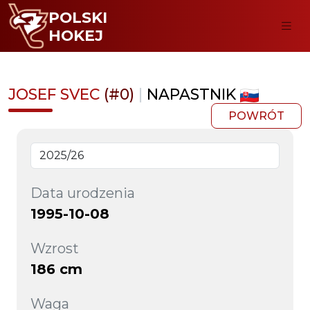
POLSKI
HOKEJ
JOSEF SVEC
(#0)
|
NAPASTNIK
POWRÓT
Data urodzenia
1995-10-08
Wzrost
186 cm
Waga