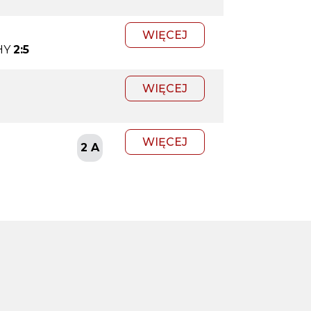
WIĘCEJ
HY
2:5
WIĘCEJ
WIĘCEJ
2 A