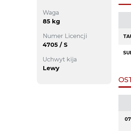
Waga
85 kg
Numer Licencji
TA
4705 / S
SU
Uchwyt kija
Lewy
OS
07