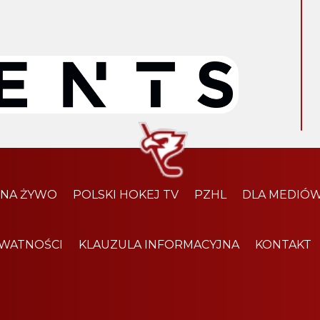
 NA ŻYWO
POLSKI HOKEJ TV
PZHL
DLA MEDIÓ
YWATNOŚCI
KLAUZULA INFORMACYJNA
KONTAKT