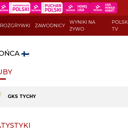
WYNIKI NA
POLSK
ROZGRYWKI
ZAWODNICY
ŻYWO
TV
OŃCA
UBY
GKS TYCHY
ATYSTYKI