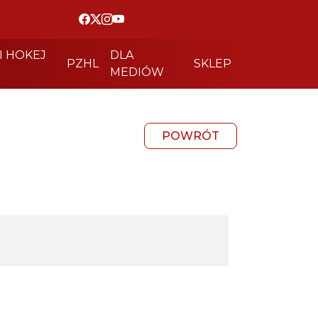
I HOKEJ
DLA
PZHL
SKLEP
MEDIÓW
POWRÓT