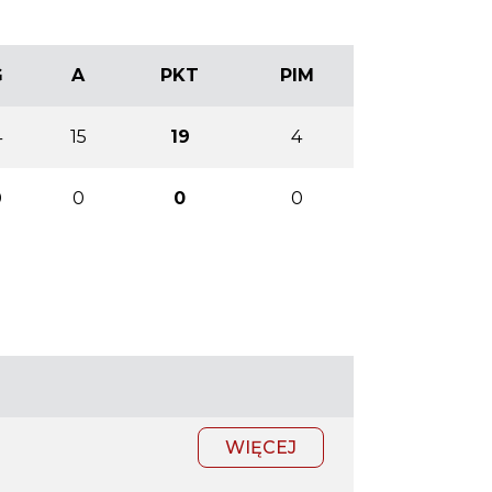
G
A
PKT
PIM
4
15
19
4
0
0
0
0
WIĘCEJ