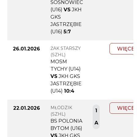
SOSNOWIEC
(U16)
VS
JKH
GKS
JASTRZĘBIE
(U16)
5:7
ŻAK STARSZY
26.01.2026
WIĘCEJ
(SZHL)
MOSM
TYCHY (U14)
VS
JKH GKS
JASTRZĘBIE
(U14)
10:4
MŁODZIK
22.01.2026
WIĘCEJ
1
(SZHL)
BS POLONIA
A
BYTOM (U16)
VS
JKH GKS