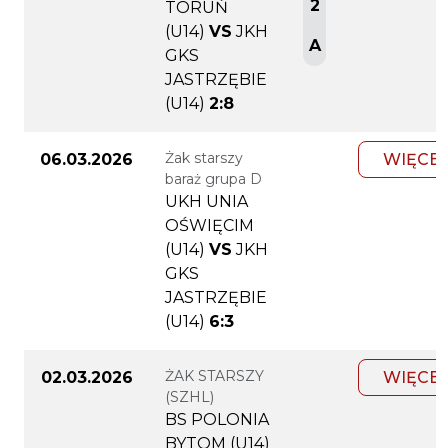
2
TORUŃ
(U14)
VS
JKH
A
GKS
JASTRZĘBIE
(U14)
2:8
Żak starszy
06.03.2026
WIĘCEJ
baraż grupa D
UKH UNIA
OŚWIĘCIM
(U14)
VS
JKH
GKS
JASTRZĘBIE
(U14)
6:3
ŻAK STARSZY
02.03.2026
WIĘCEJ
(SZHL)
BS POLONIA
BYTOM (U14)