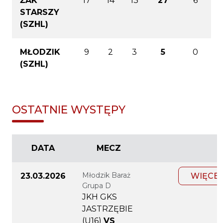
ŻAK
17
14
13
27
6
STARSZY
(SZHL)
MŁODZIK
9
2
3
5
0
(SZHL)
OSTATNIE WYSTĘPY
DATA
MECZ
Młodzik Baraż
23.03.2026
WIĘCEJ
Grupa D
JKH GKS
JASTRZĘBIE
(U16)
VS