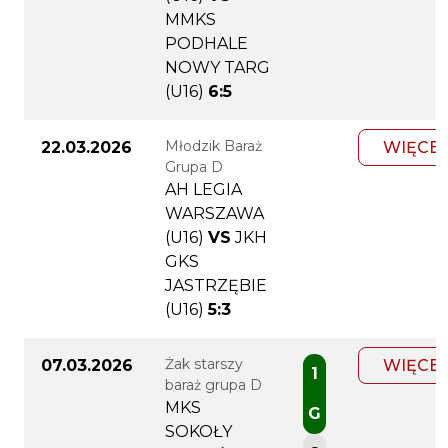
MMKS
PODHALE
NOWY TARG
(U16)
6:5
Młodzik Baraż
22.03.2026
WIĘCEJ
Grupa D
AH LEGIA
WARSZAWA
(U16)
VS
JKH
GKS
JASTRZĘBIE
(U16)
5:3
Żak starszy
07.03.2026
WIĘCEJ
1
baraż grupa D
MKS
G
SOKOŁY