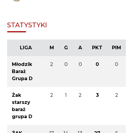
STATYSTYKI
LIGA
M
G
A
PKT
PIM
Młodzik
2
0
0
0
0
Baraż
Grupa D
Żak
2
1
2
3
2
starszy
baraż
grupa D