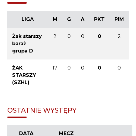
LIGA
M
G
A
PKT
PIM
Żak starszy
2
0
0
0
2
baraż
grupa D
ŻAK
17
0
0
0
0
STARSZY
(SZHL)
OSTATNIE WYSTĘPY
DATA
MECZ