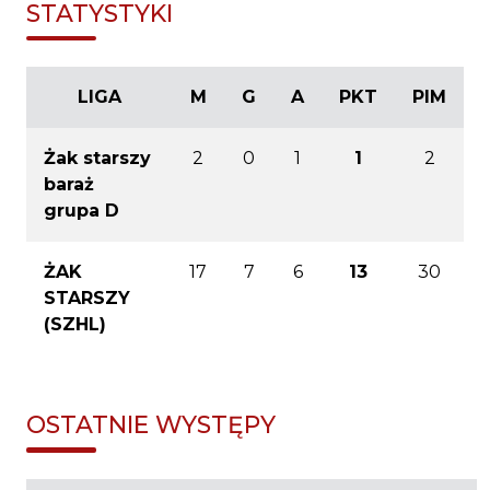
STATYSTYKI
LIGA
M
G
A
PKT
PIM
Żak starszy
2
0
1
1
2
baraż
grupa D
ŻAK
17
7
6
13
30
STARSZY
(SZHL)
OSTATNIE WYSTĘPY