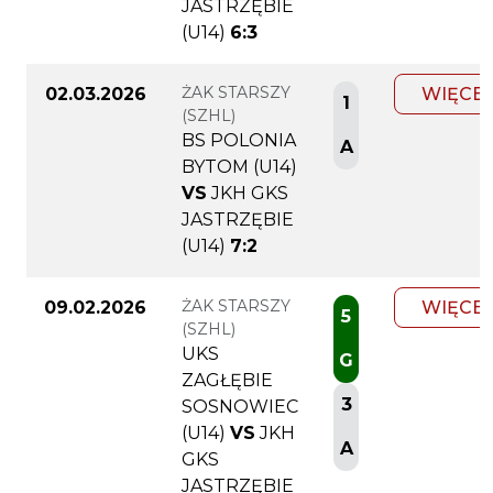
JASTRZĘBIE
(U14)
6:3
ŻAK STARSZY
02.03.2026
WIĘCEJ
1
(SZHL)
BS POLONIA
A
BYTOM (U14)
VS
JKH GKS
JASTRZĘBIE
(U14)
7:2
ŻAK STARSZY
09.02.2026
WIĘCEJ
5
(SZHL)
UKS
G
ZAGŁĘBIE
3
SOSNOWIEC
(U14)
VS
JKH
A
GKS
JASTRZĘBIE