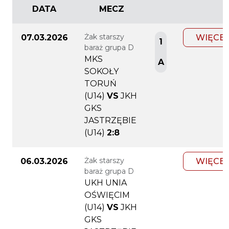
DATA
MECZ
Żak starszy
07.03.2026
WIĘCEJ
1
baraż grupa D
MKS
A
SOKOŁY
TORUŃ
(U14)
VS
JKH
GKS
JASTRZĘBIE
(U14)
2:8
Żak starszy
06.03.2026
WIĘCEJ
baraż grupa D
UKH UNIA
OŚWIĘCIM
(U14)
VS
JKH
GKS