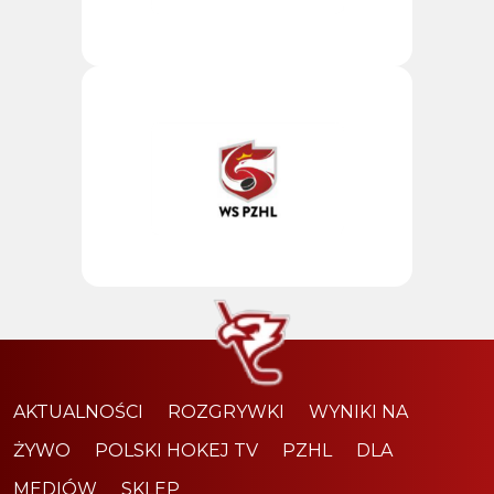
AKTUALNOŚCI
ROZGRYWKI
WYNIKI NA
ŻYWO
POLSKI HOKEJ TV
PZHL
DLA
MEDIÓW
SKLEP