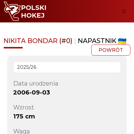
POLSKI
HOKEJ
NIKITA BONDAR
(#0)
|
NAPASTNIK
POWRÓT
Data urodzenia
2006-09-03
Wzrost
175 cm
Waga