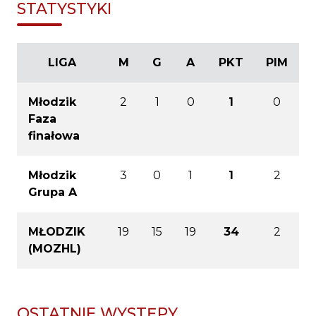
STATYSTYKI
LIGA
M
G
A
PKT
PIM
Młodzik
2
1
0
1
0
Faza
finałowa
Młodzik
3
0
1
1
2
Grupa A
MŁODZIK
19
15
19
34
2
(MOZHL)
OSTATNIE WYSTĘPY