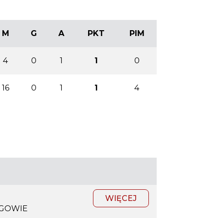
M
G
A
PKT
PIM
4
0
1
1
0
16
0
1
1
4
WIĘCEJ
NGOWIE