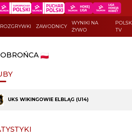
WYNIKI NA
POLSK
ROZGRYWKI
ZAWODNICY
ŻYWO
TV
|
OBROŃCA
UBY
UKS WIKINGOWIE ELBLĄG (U14)
ATYSTYKI