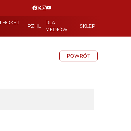
I HOKEJ
DLA
PZHL
SKLEP
MEDIÓW
POWRÓT