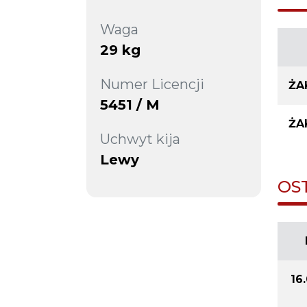
Waga
29 kg
Numer Licencji
ŻA
5451 / M
ŻA
Uchwyt kija
Lewy
OS
16