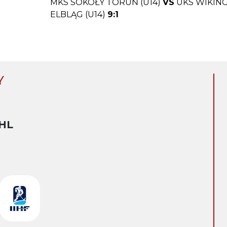
MKS SOKOŁY TORUŃ (U14)
VS
UKS WIKIN
ELBLĄG (U14)
9:1
Y
HL