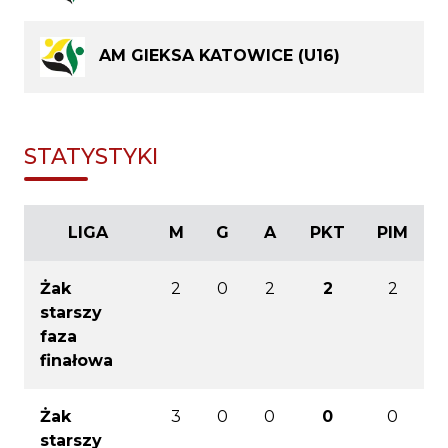
AM GIEKSA KATOWICE (U16)
STATYSTYKI
LIGA
M
G
A
PKT
PIM
Żak
2
0
2
2
2
starszy
faza
finałowa
Żak
3
0
0
0
0
starszy