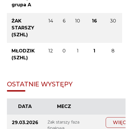
grupa A
ŻAK
14
6
10
16
30
STARSZY
(SZHL)
MŁODZIK
12
0
1
1
8
(SZHL)
OSTATNIE WYSTĘPY
DATA
MECZ
Żak starszy faza
29.03.2026
WIĘCE
finałowa