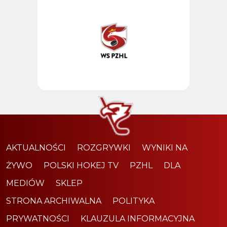
AKTUALNOŚCI
ROZGRYWKI
WYNIKI NA
ŻYWO
POLSKI HOKEJ TV
PZHL
DLA
MEDIÓW
SKLEP
STRONA ARCHIWALNA
POLITYKA
PRYWATNOŚCI
KLAUZULA INFORMACYJNA