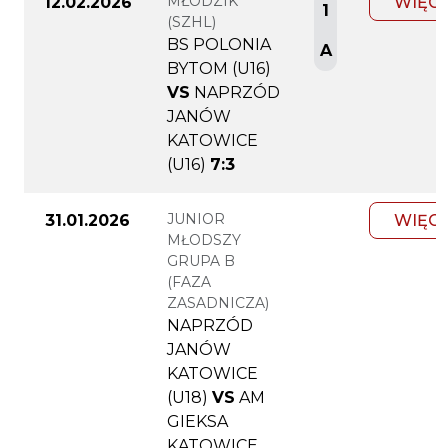
MŁODZIK
12.02.2026
WIĘC
1
(SZHL)
BS POLONIA
A
BYTOM (U16)
VS
NAPRZÓD
JANÓW
KATOWICE
(U16)
7:3
JUNIOR
31.01.2026
WIĘC
MŁODSZY
GRUPA B
(FAZA
ZASADNICZA)
NAPRZÓD
JANÓW
KATOWICE
(U18)
VS
AM
GIEKSA
KATOWICE