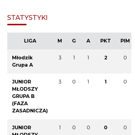
STATYSTYKI
LIGA
M
G
A
PKT
PIM
Młodzik
3
1
1
2
0
Grupa A
JUNIOR
3
0
1
1
0
MŁODSZY
GRUPA B
(FAZA
ZASADNICZA)
JUNIOR
1
0
0
0
0
MŁODSZY