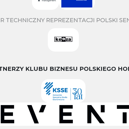
R TECHNICZNY REPREZENTACJI POLSKI S
TNERZY KLUBU BIZNESU POLSKIEGO HO