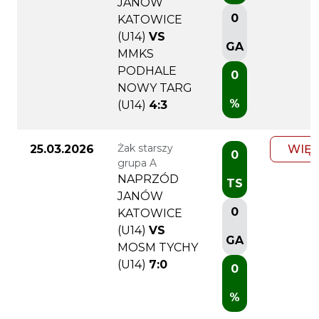
JANÓW
0
KATOWICE
(U14)
VS
GA
MMKS
PODHALE
0
NOWY TARG
%
(U14)
4:3
Żak starszy
25.03.2026
WIĘC
0
grupa A
NAPRZÓD
TS
JANÓW
0
KATOWICE
(U14)
VS
GA
MOSM TYCHY
(U14)
7:0
0
%