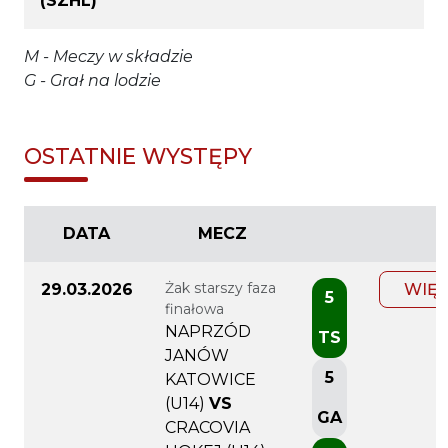
(SZHL)
M - Meczy w składzie
G - Grał na lodzie
OSTATNIE WYSTĘPY
DATA
MECZ
Żak starszy faza
29.03.2026
WIĘC
5
finałowa
NAPRZÓD
TS
JANÓW
5
KATOWICE
(U14)
VS
GA
CRACOVIA