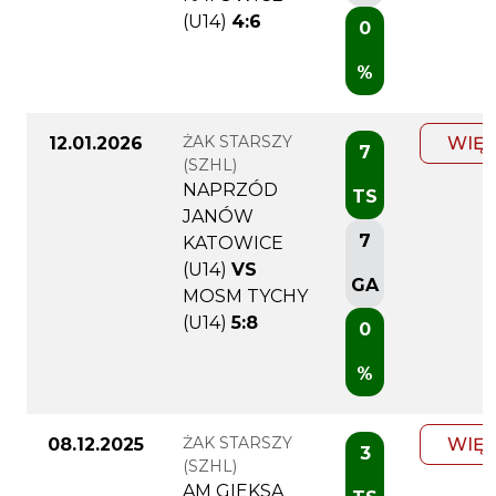
(U14)
4:6
0
%
ŻAK STARSZY
12.01.2026
WIĘC
7
(SZHL)
NAPRZÓD
TS
JANÓW
7
KATOWICE
(U14)
VS
GA
MOSM TYCHY
(U14)
5:8
0
%
ŻAK STARSZY
08.12.2025
WIĘC
3
(SZHL)
AM GIEKSA