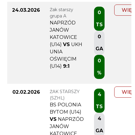
Żak starszy
24.03.2026
WIĘC
0
grupa A
NAPRZÓD
TS
JANÓW
0
KATOWICE
(U14)
VS
UKH
GA
UNIA
OŚWIĘCIM
0
(U14)
9:1
%
ŻAK STARSZY
02.02.2026
WIĘC
4
(SZHL)
BS POLONIA
TS
BYTOM (U14)
4
VS
NAPRZÓD
JANÓW
GA
KATOWICE