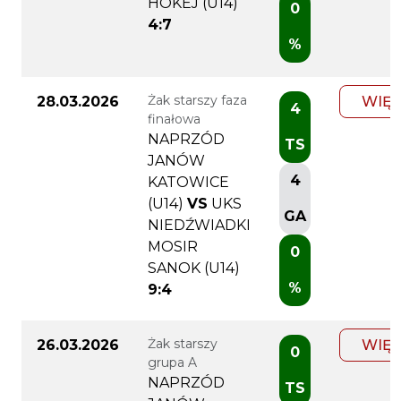
HOKEJ (U14)
0
4:7
%
Żak starszy faza
28.03.2026
WIĘC
4
finałowa
NAPRZÓD
TS
JANÓW
4
KATOWICE
(U14)
VS
UKS
GA
NIEDŹWIADKI
MOSIR
0
SANOK (U14)
%
9:4
Żak starszy
26.03.2026
WIĘC
0
grupa A
NAPRZÓD
TS