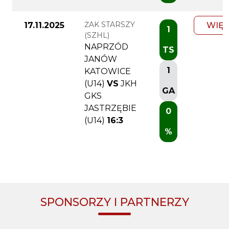
ŻAK STARSZY
17.11.2025
WIĘC
1
(SZHL)
NAPRZÓD
TS
JANÓW
1
KATOWICE
(U14)
VS
JKH
GA
GKS
JASTRZĘBIE
0
(U14)
16:3
%
SPONSORZY I PARTNERZY