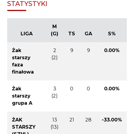
STATYSTYKI
M
LIGA
(G)
TS
GA
S%
Żak
2
9
9
0.00%
starszy
(2)
faza
finałowa
Żak
3
0
0
0.00%
starszy
(2)
grupa A
ŻAK
13
21
28
-33.00%
STARSZY
(13)