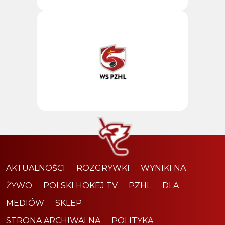
AKTUALNOŚCI
ROZGRYWKI
WYNIKI NA
ŻYWO
POLSKI HOKEJ TV
PZHL
DLA
MEDIÓW
SKLEP
STRONA ARCHIWALNA
POLITYKA