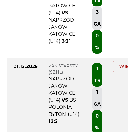
TS
KATOWICE
3
(U14)
VS
NAPRZÓD
GA
JANÓW
KATOWICE
0
(U14)
3:21
%
ŻAK STARSZY
01.12.2025
WIĘC
1
(SZHL)
NAPRZÓD
TS
JANÓW
1
KATOWICE
(U14)
VS
BS
GA
POLONIA
BYTOM (U14)
0
12:2
%