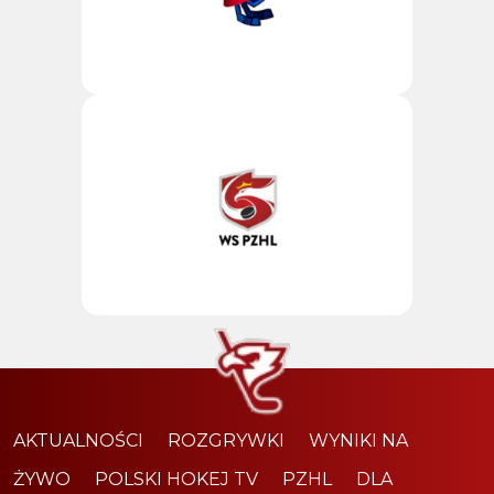
AKTUALNOŚCI
ROZGRYWKI
WYNIKI NA
ŻYWO
POLSKI HOKEJ TV
PZHL
DLA