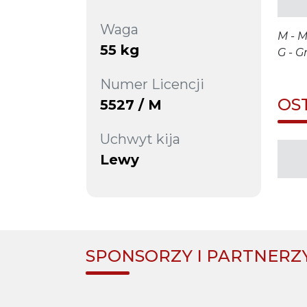
Waga
M - M
55 kg
G - G
Numer Licencji
OS
5527 / M
Uchwyt kija
Lewy
SPONSORZY I PARTNERZ