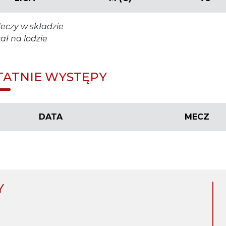
eczy w składzie
rał na lodzie
TATNIE WYSTĘPY
DATA
MECZ
Y