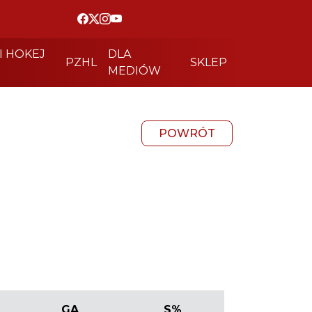
I HOKEJ
DLA
PZHL
SKLEP
MEDIÓW
POWRÓT
GA
S%