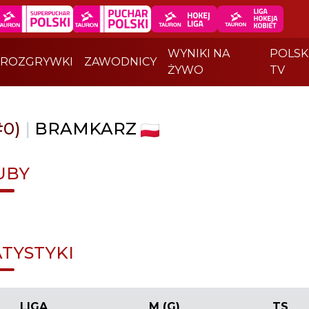
WYNIKI NA
POLSK
ROZGRYWKI
ZAWODNICY
ŻYWO
TV
#0)
|
BRAMKARZ
UBY
ATYSTYKI
LIGA
M (G)
TS