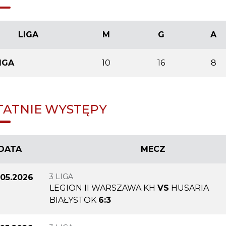
LIGA
M
G
A
LIGA
10
16
8
TATNIE WYSTĘPY
DATA
MECZ
3 LIGA
.05.2026
LEGION II WARSZAWA KH
VS
HUSARIA
BIAŁYSTOK
6:3