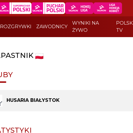
WYNIKI NA
POLSK
ROZGRYWKI
ZAWODNICY
ŻYWO
TV
PASTNIK
UBY
HUSARIA BIAŁYSTOK
ATYSTYKI