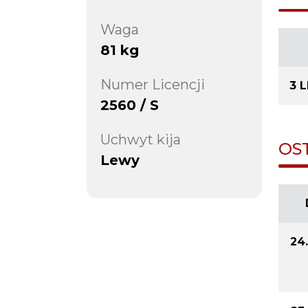
Waga
81 kg
Numer Licencji
3 
2560 / S
Uchwyt kija
OS
Lewy
24