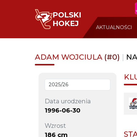
POLSKI
HOKEJ
AKTUALNOŚCI
ADAM WOJCIULA
(#0)
|
NA
KL
Data urodzenia
1996-06-30
Wzrost
ST
186 cm