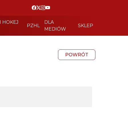
I HOKEJ
DLA
PZHL
SKLEP
MEDIÓW
POWRÓT