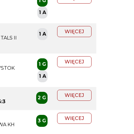
1 G
1 A
WIĘCEJ
1 A
ALS II
WIĘCEJ
1 G
YSTOK
1 A
WIĘCEJ
2 G
6:3
WIĘCEJ
3 G
WA KH