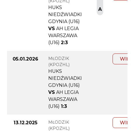
(KPOZHL)
HUKS
A
NIEDŹWIADKI
GDYNIA (U16)
VS
AH LEGIA
WARSZAWA
(U16)
2:3
MŁODZIK
05.01.2026
WIĘ
(KPOZHL)
HUKS
NIEDŹWIADKI
GDYNIA (U16)
VS
AH LEGIA
WARSZAWA
(U16)
1:3
MŁODZIK
13.12.2025
WIĘ
(KPOZHL)