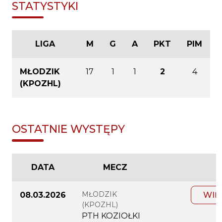
STATYSTYKI
LIGA
M
G
A
PKT
PIM
MŁODZIK
17
1
1
2
4
(KPOZHL)
OSTATNIE WYSTĘPY
DATA
MECZ
MŁODZIK
08.03.2026
WIĘ
(KPOZHL)
PTH KOZIOŁKI