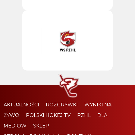
AKTUALNOŚCI
ROZGRYWKI
WYNIKI NA
ŻYWO
POLSKI HOKEJ TV
PZHL
DLA
MEDIÓW
SKLEP