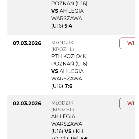
POZNAŃ (U16)
VS
AH LEGIA
WARSZAWA
(U16)
5:4
MŁODZIK
07.03.2026
WIĘ
(KPOZHL)
PTH KOZIOŁKI
POZNAŃ (U16)
VS
AH LEGIA
WARSZAWA
(U16)
7:6
MŁODZIK
02.03.2026
WIĘ
(KPOZHL)
AH LEGIA
WARSZAWA
(U16)
VS
ŁKH
ŁÓDŹ (U16)
4:5