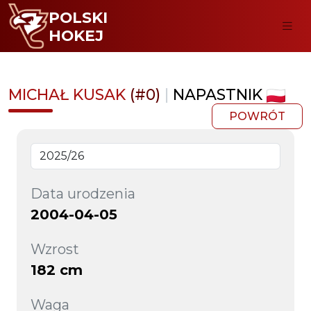
POLSKI
HOKEJ
MICHAŁ KUSAK
(#0)
|
NAPASTNIK
POWRÓT
Data urodzenia
2004-04-05
Wzrost
182 cm
Waga