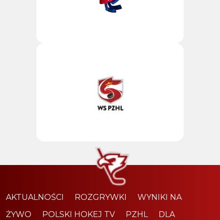
AKTUALNOŚCI
ROZGRYWKI
WYNIKI NA
ŻYWO
POLSKI HOKEJ TV
PZHL
DLA