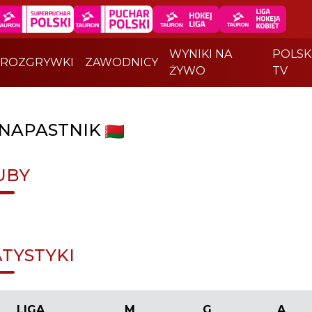
WYNIKI NA
POLSK
ROZGRYWKI
ZAWODNICY
ŻYWO
TV
NAPASTNIK
UBY
ATYSTYKI
LIGA
M
G
A