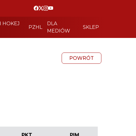
I HOKEJ
DLA
PZHL
SKLEP
MEDIÓW
POWRÓT
PKT
PIM