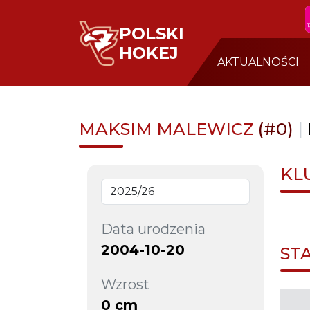
POLSKI
HOKEJ
AKTUALNOŚCI
MAKSIM MALEWICZ
(#0)
|
KL
Data urodzenia
2004-10-20
ST
Wzrost
0 cm