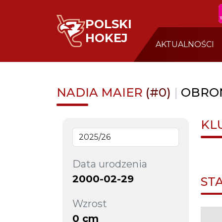
POLSKI
HOKEJ
AKTUALNOŚCI
NADIA MAIER
(#0)
|
OBRO
KL
Data urodzenia
2000-02-29
ST
Wzrost
0 cm