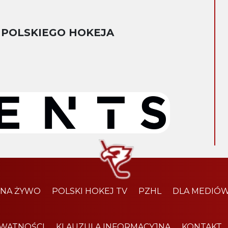
 POLSKIEGO HOKEJA
 NA ŻYWO
POLSKI HOKEJ TV
PZHL
DLA MEDIÓ
YWATNOŚCI
KLAUZULA INFORMACYJNA
KONTAKT