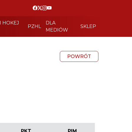
I HOKEJ
DLA
PZHL
SKLEP
MEDIÓW
POWRÓT
PKT
PIM