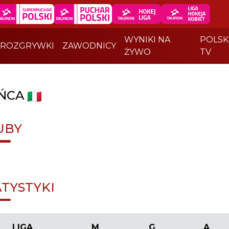
WYNIKI NA
POLSK
ROZGRYWKI
ZAWODNICY
ŻYWO
TV
ŃCA
UBY
ATYSTYKI
LIGA
M
G
A