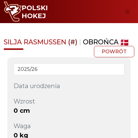
POLSKI
HOKEJ
SILJA RASMUSSEN
(#)
|
OBROŃCA
POWRÓT
Data urodzenia
Wzrost
0 cm
Waga
0 kg