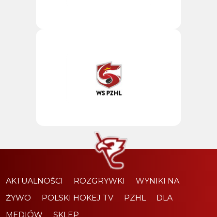
AKTUALNOŚCI
ROZGRYWKI
WYNIKI NA
ŻYWO
POLSKI HOKEJ TV
PZHL
DLA
MEDIÓW
SKLEP