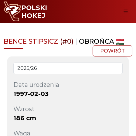
POLSKI
HOKEJ
BENCE STIPSICZ
(#0)
|
OBROŃCA
POWRÓT
Data urodzenia
1997-02-03
Wzrost
186 cm
Waga