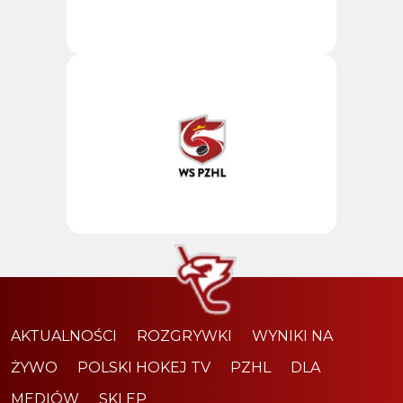
AKTUALNOŚCI
ROZGRYWKI
WYNIKI NA
ŻYWO
POLSKI HOKEJ TV
PZHL
DLA
MEDIÓW
SKLEP