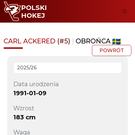
POLSKI
HOKEJ
CARL ACKERED
(#5)
|
OBROŃCA
POWRÓT
Data urodzenia
1991-01-09
Wzrost
183 cm
Waga