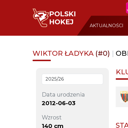
POLSKI
HOKEJ
AKTUALNOŚCI
WIKTOR ŁADYKA
(#0)
|
OB
KL
Data urodzenia
2012-06-03
Wzrost
ST
140 cm