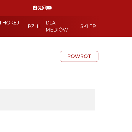
I HOKEJ
DLA
PZHL
SKLEP
MEDIÓW
POWRÓT