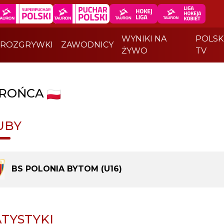
WYNIKI NA
POLSK
ROZGRYWKI
ZAWODNICY
ŻYWO
TV
ROŃCA
UBY
BS POLONIA BYTOM (U16)
ATYSTYKI