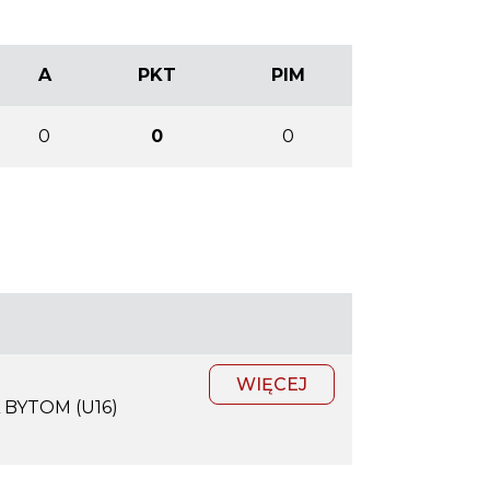
A
PKT
PIM
0
0
0
WIĘCEJ
 BYTOM (U16)