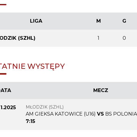
LIGA
M
G
ODZIK (SZHL)
1
0
TATNIE WYSTĘPY
DATA
MECZ
MŁODZIK (SZHL)
11.2025
AM GIEKSA KATOWICE (U16)
VS
BS POLONIA
7:15