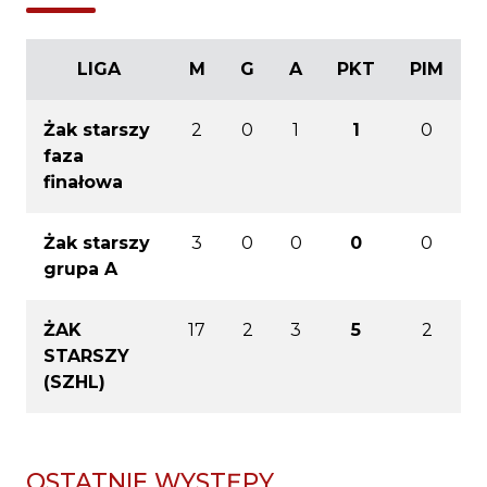
LIGA
M
G
A
PKT
PIM
Żak starszy
2
0
1
1
0
faza
finałowa
Żak starszy
3
0
0
0
0
grupa A
ŻAK
17
2
3
5
2
STARSZY
(SZHL)
OSTATNIE WYSTĘPY