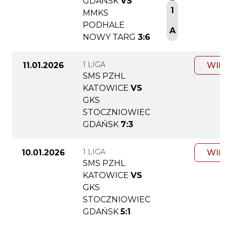
GDAŃSK
VS
1
MMKS
PODHALE
A
NOWY TARG
3:6
1 LIGA
11.01.2026
WIĘ
SMS PZHL
KATOWICE
VS
GKS
STOCZNIOWIEC
GDAŃSK
7:3
1 LIGA
10.01.2026
WIĘ
SMS PZHL
KATOWICE
VS
GKS
STOCZNIOWIEC
GDAŃSK
5:1