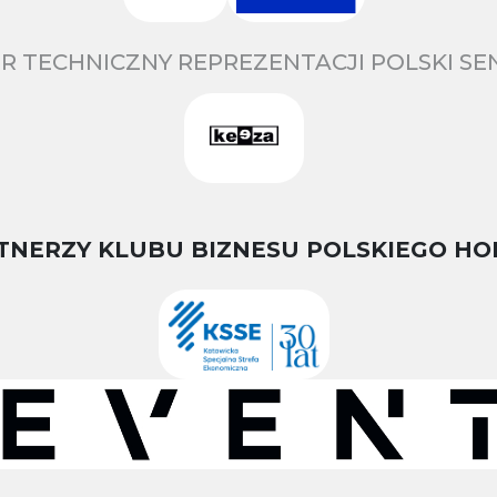
R TECHNICZNY REPREZENTACJI POLSKI S
TNERZY KLUBU BIZNESU POLSKIEGO HO